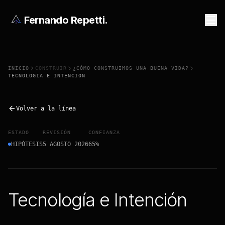
Fernando Repetti
.
INICIO
CONSTRUIR
¿CÓMO CONSTRUIMOS UNA BUENA VIDA?
TECNOLOGÍA E INTENCIÓN
Volver a la línea
ESTADO
REVISIÓN
CONFIANZA
HIPÓTESIS
5 AGOSTO 2026
65
%
Tecnología e Intención